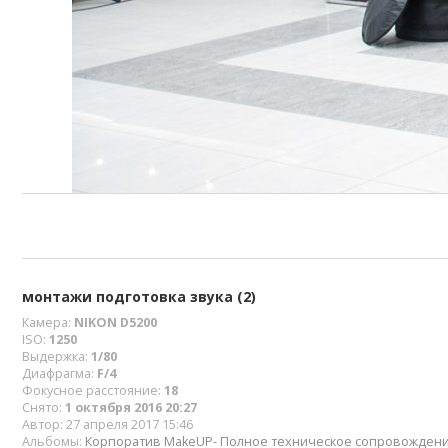
монтажи подготовка звука (2)
Камера:
NIKON D5200
ISO:
1250
Выдержка:
1/80
Диафрагма:
F/4
Фокусное расстояние:
18
Снято:
1 октября 2016 20:27
Автор:
27 апреля 2017 15:46
Альбомы:
Корпоратив MakeUP- Полное техническое сопровожден