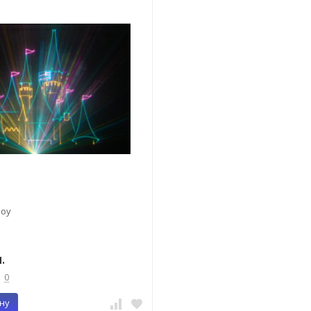
оу
.
0
ну