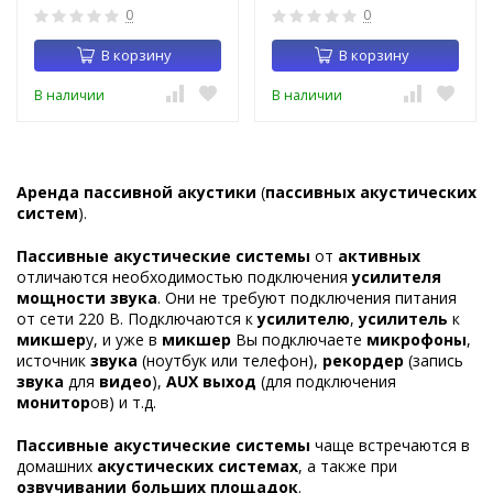
0
0
В корзину
В корзину
В наличии
В наличии
Аренда пассивной акустики
(
пассивных акустических
систем
).
Пассивные акустические системы
от
активных
отличаются необходимостью подключения
усилителя
мощности звука
. Они не требуют подключения питания
от сети 220 В. Подключаются к
усилителю
,
усилитель
к
микшер
у, и уже в
микшер
Вы подключаете
микрофоны
,
источник
звука
(ноутбук или телефон),
рекордер
(запись
звука
для
видео
),
AUX выход
(для подключения
монитор
ов) и т.д.
Пассивные акустические системы
чаще встречаются в
домашних
акустических системах
, а также при
озвучивании больших площадок
.