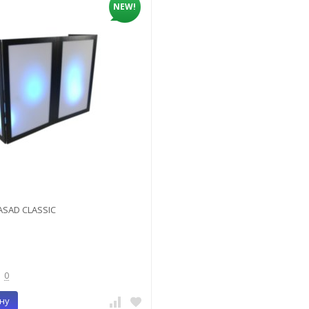
NEW!
ASAD CLASSIC
0
ну