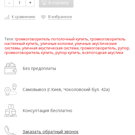
-
+
В корзину
К сравнению
В избранное
Теги:
громкоговоритель потолочный купить
,
громкоговоритель
настенный купить
,
уличные колонки
,
уличные акустические
системы
,
уличная акустическая система
,
громкоговоритель
,
рупор
,
громкоговоритель купить
,
рупор купить
,
всепогодная акустика
Без предоплаты
Самовывоз (г.Киев, Чоколовский бул. 42а)
Консултация бесплатно
Заказать обратный звонок