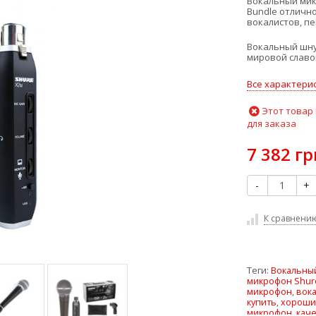
Вокальный мик
Bundle отличн
вокалистов, пе
Вокальный шну
мировой славо
Все характери
Этот товар
для заказа
7 382 гр
-
+
К сравнени
Теги:
Вокальны
микрофон Shur
микрофон
,
вок
купить
,
хороши
микрофон
,
кач