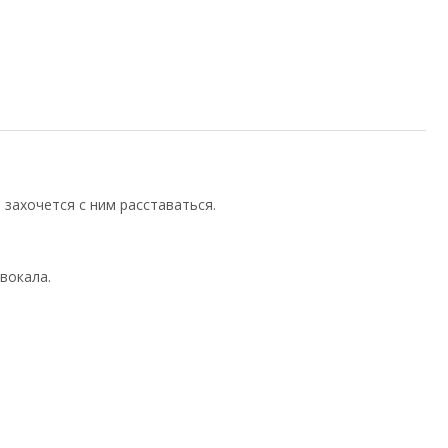
фессиональный
фессиональный
крофон
захочется с ним расставаться.
вокала.