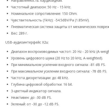
Направленность: кардиоидная.
Частотный диапазон: 50 Hz - 15 kHz.
Номинальное сопротивление: 150 Ohm.
Чувствительность (1kHz): -54.5dBV/Pa (1.85mV).
Пневматическая система защиты от механических повреж
Вес: 289 г.
USB-аудиоинтерфейс X2u:
Диапазон воспроизводимых частот: 20 Hz - 20 kHz (A-weigh
Уровень цифрового шума (20 Hz to 20 kHz, A-weighted).
При минимальном усилении входного сигнала: -81 dB FS.
При максимальном усилении входного сигнала: -78 dB FS.
Частота дискретизации: до 48 kHz.
Глубина цифровой обработки: 16 bit.
3-цветный индикатор сигнала.
Неактивен: до -30 dB FS.
Зеленый: от -30 до -12 dB FS.