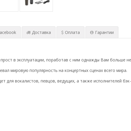
микрофон
,
про
микрофон
,
про
вокальный ми
acebook
Доставка
Оплата
Гарантии
прост в эксплуатации, поработав с ним однажды Вам больше не 
евал мировую популярность на концертных сценах всего мира.
ет для вокалистов, певцов, ведущих, а также исполнителей бэк-