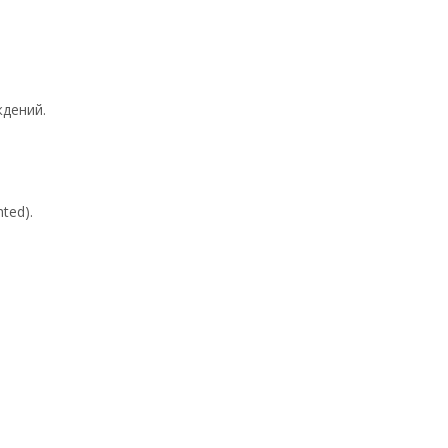
дений.
ted).