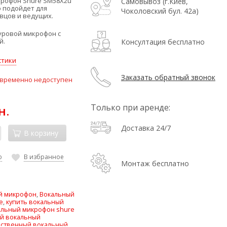
рофон Shure SM58X2u
Самовывоз (г.Киев,
о подойдет для
Чоколовский бул. 42а)
вцов и ведущих.
ровой микрофон с
й.
Консултация бесплатно
стики
Заказать обратный звонок
 временно недоступен
Только при аренде:
н.
Доставка 24/7
В корзину
ю
В избранное
Монтаж бесплатно
й микрофон
,
Вокальный
e
,
купить вокальный
альный микрофон shure
й вокальный
ественный вокальный