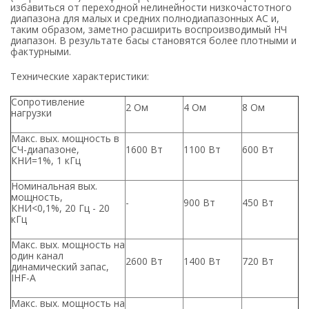
избавиться от переходной нелинейности низкочастотного
диапазона для малых и средних полнодиапазонных АС и,
таким образом, заметно расширить воспроизводимый НЧ
диапазон. В результате басы становятся более плотными и
фактурными.
Технические характеристики:
Сопротивление
2 Ом
4 Ом
8 Ом
нагрузки
Макс. вых. мощность в
СЧ-диапазоне,
1600 Вт
1100 Вт
600 Вт
КНИ=1%, 1 кГц
Номинальная вых.
мощность,
-
900 Вт
450 Вт
КНИ<0,1%, 20 Гц - 20
кГц
Макс. вых. мощность на
один канал
2600 Вт
1400 Вт
720 Вт
динамический запас,
IHF-A
Макс. вых. мощность на