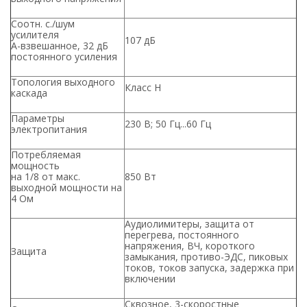
Соотн. с./шум
усилителя
107 дБ
А-взвешанное, 32 дБ
постоянного усиления
Топология выходного
Класс Н
каскада
Параметры
230 В; 50 Гц...60 Гц
электропитания
Потребляемая
мощность
на 1/8 от макс.
850 Вт
выходной мощности на
4 Ом
Аудиолимитеры, защита от
перегрева, постоянного
напряжения, ВЧ, короткого
Защита
замыкания, противо-ЭДС, пиковых
токов, токов запуска, задержка при
включении
Сквозное, 3-скоростные