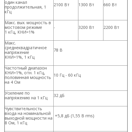
один канал
2100 Вт
1300 Вт
660 Вт
продолжительная, 1
кГц
Макс. вых. мощность в
мостовом режиме
-
3200 Вт
2200 Вт
1 кГц, КНИ=1%
Макс.
среднеквадратичное
78 В
напряжение
КНИ=1%, 1 кГц
Частотный диапазон
КНИ=1%, отн. 1 кГц,
10 Гц - 60 кГц
половинная мощность
на 4 Ом
Усиление по
32 дБ
напряжению на 1 кГц
Чувствительность
входа на номинальной
+5,8 дБ (1,55 В rms)
выходной мощности на
8 Ом, 1 кГц