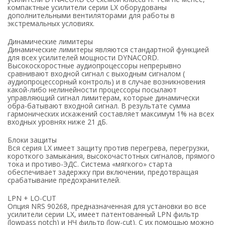
компактные усилители серии LX оборудованы
дополнительными вентиляторами для работы в
экстремальных условиях.
Динамические лимитеры
Динамические лимитеры являются стандартной функцией
для всех усилителей мощности DYNACORD.
Высокоскоростные аудиопроцессоры непрерывно
сравнивают входной сигнал с выходным сигналом (
аудиопроцессорный контроль) и в случае возникновения
какой-либо нелинейности процессоры посылают
управляющий сигнал лимитерам, которые динамически
обра-батывают входной сигнал. В результате сумма
гармонических искажений составляет максимум 1% на всех
входных уровнях ниже 21 дБ.
Блоки защиты
Вся серия LX имеет защиту против перегрева, перегрузки,
короткого замыкания, высокочастотных сигналов, прямого
тока и противо-ЭДС. Система «мягкого» старта
обеспечивает задержку при включении, предотвращая
срабатывание предохранителей.
LPN + LO-CUT
Опция NRS 90268, предназначенная для установки во все
усилители серии LX, имеет патентованный LPN фильтр
(lowpass notch) и НЧ фильтр (low-cut). С их помощью можно