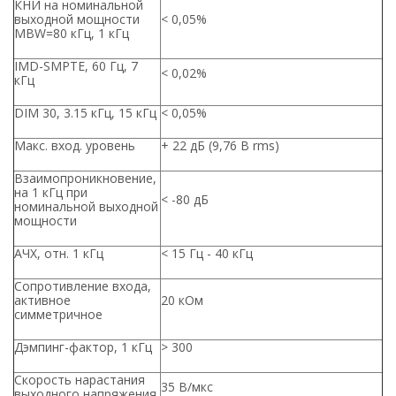
КНИ на номинальной
выходной мощности
< 0,05%
MBW=80 кГц, 1 кГц
IMD-SMPTE, 60 Гц, 7
< 0,02%
кГц
DIM 30, 3.15 кГц, 15 кГц
< 0,05%
Макс. вход. уровень
+ 22 дБ (9,76 В rms)
Взаимопроникновение,
на 1 кГц при
< -80 дБ
номинальной выходной
мощности
АЧХ, отн. 1 кГц
< 15 Гц - 40 кГц
Сопротивление входа,
активное
20 кОм
симметричное
Дэмпинг-фактор, 1 кГц
> 300
Скорость нарастания
35 В/мкс
выходного напряжения