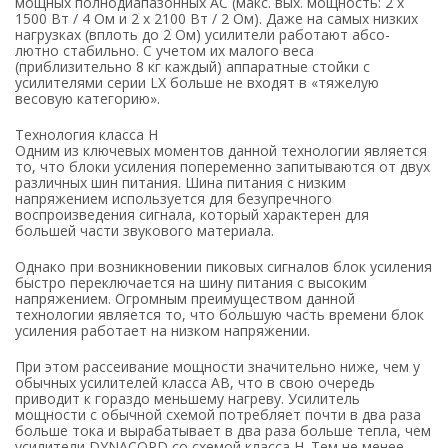
мощных полнодиапазонных АС (макс. вых. мощность: 2 x
1500 Вт / 4 Ом и 2 x 2100 Вт / 2 Ом). Даже на самых низких
нагрузках (вплоть до 2 Ом) усилители работают абсо-
лютно стабильно. С учетом их малого веса
(приблизительно 8 кг каждый) аппаратные стойки с
усилителями серии LX больше не входят в «тяжелую
весовую категорию».
Технология класса H
Одним из ключевых моментов данной технологии является
то, что блоки усиления попеременно запитываются от двух
различных шин питания. Шина питания с низким
напряжением используется для безупречного
воспроизведения сигнала, который характерен для
большей части звукового материала.
Однако при возникновении пиковых сигналов блок усиления
быстро переключается на шину питания с высоким
напряжением. Огромным преимуществом данной
технологии является то, что большую часть времени блок
усиления работает на низком напряжении.
При этом рассеивание мощности значительно ниже, чем у
обычных усилителей класса AB, что в свою очередь
приводит к гораздо меньшему нагреву. Усилитель
мощности с обычной схемой потребляет почти в два раза
больше тока и вырабатывает в два раза больше тепла, чем
усилители DYNACORD со схемой класса H. Тем не менее,