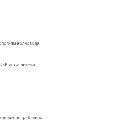
нологиям волновода
 USB источниками
о энергопотребления