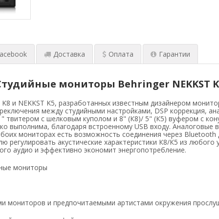
acebook
Доставка
Оплата
Гарантии
Студийные мониторы Behringer NEKKST K
 и NEKKST K5, разработанных известным дизайнером мониторов 
реключения между студийными настройками, DSP коррекция, ан
1" твитером с шелковым куполом и 8" (К8)/ 5" (К5) вуфером с 
ко выполнима, благодаря встроенному USB входу. Аналоговые в
боих мониторах есть возможность соединения через Bluetooth д
 регулировать акустические характеристики К8/К5 из любого уд
ного аудио и эффективно экономит энергопотребление.
ные мониторы
и мониторов и предпочитаемыми артистами окружения прослу