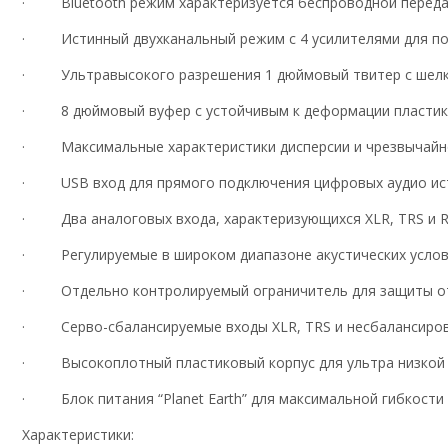
· Bluetooth режим характеризуется беспроводной переда
· Истинный двухканальный режим с 4 усилителями для по
· Ультравысокого разрешения 1 дюймовый твитер с шел
· 8 дюймовый вуфер с устойчивым к деформации пласти
· Максимальные характеристики дисперсии и чрезвычайно 
· USB вход для прямого подключения цифровых аудио ис
· Два аналоговых входа, характеризующихся XLR, TRS и R
· Регулируемые в широком диапазоне акустических услов
· Отдельно контролируемый ограничитель для защиты от 
· Серво-сбалансируемые входы XLR, TRS и несбалансиро
· Высокоплотный пластиковый корпус для ультра низкой 
· Блок питания “Planet Earth” для максимальной гибкости 
Характеристики: