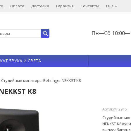
то
Оплата
Доставка
Гарантия
Контакты
Ещё
Пн—Сб 10:00—1
КАТ ЗВУКА И СВЕТА
Студийные мониторы Behringer NEKKST K8
NEKKST K8
Артикул:
2916
Студийные мон
NEKKST K8 куп
выпуск ближне