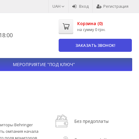
UAH
Вход
Регистрация
Корзина (
0
)
на сумму
0 грн.
8:00
ЗАКАЗАТЬ ЗВОНОК!
МЕРОПРИЯТИЕ "ПОД КЛЮЧ"
Без предоплаты
иторы Behringer
ить омпания начала
го поля мониторов