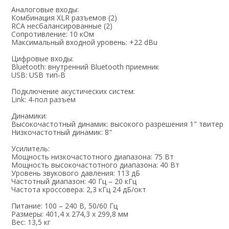
Аналоговые входы:
Комбинация XLR разъемов (2)
RCA несбалансированные (2)
Сопротивление: 10 кОм
Максимальный входной уровень: +22 dBu
Цифровые входы:
Bluetooth: внутренний Bluetooth приемник
USB: USB тип-В
Подключение акустических систем:
Link: 4-пол разъем
Динамики:
Высокочастотный динамик: высокого разрешения 1" твитер
Низкочастотный динамик: 8"
Усилитель:
Мощность низкочастотного диапазона: 75 Вт
Мощность высокочастотного диапазона: 40 Вт
Уровень звукового давления: 113 дБ
Частотный диапазон: 40 Гц – 20 кГц
Частота кроссовера: 2,3 кГц 24 дБ/окт
Питание: 100 – 240 В, 50/60 Гц
Размеры: 401,4 х 274,3 х 299,8 мм
Вес: 13,5 кг