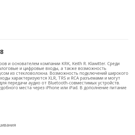
8
и основателем компании KRK, Keith R. Klawitter. Среди
алоговые и цифровые входы, а также возможность
конусом из стекловолокна. Возможность подключений широкого
ходы характеризуются XLR, TRS и RCA разъемами и могут
ля передачи аудио от Bluetooth-совместимых устройств.
обного места через iPhone или iPad. В дополнение питание
шивания