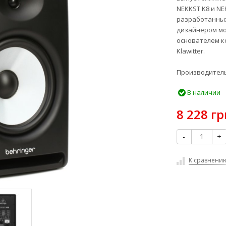
NEKKST K8 и NE
разработанны
дизайнером мо
основателем ко
Klawitter.
Производитель
В наличии
8 228 гр
-
+
К сравнени