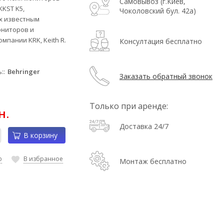
Самовывоз (г.Киев,
KKST K5,
Чоколовский бул. 42а)
х известным
ниторов и
мпании KRK, Keith R.
Консултация бесплатно
:
Behringer
Заказать обратный звонок
Только при аренде:
н.
Доставка 24/7
В корзину
ю
В избранное
Монтаж бесплатно