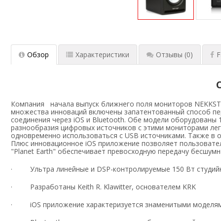
Обзор
Характеристики
Отзывы
(0)
F
Компания начала выпуск ближнего поля мониторов NEKKST K8
множества инноваций включены запатентованный способ пе
соединения через iOS и Bluetooth. Обе модели оборудованы 
разнообразия цифровых источников с этими мониторами лег
одновременно использоваться с USB источниками. Также в о
Плюс инновационное iOS приложение позволяет пользователю
"Planet Earth" обеспечивает превосходную передачу бесшум
· Ультра линейные и DSP-контролируемые 150 Вт студий
· Разработаны Keith R. Klawitter, основателем KRK
· iOS приложение характеризуется знаменитыми моделям