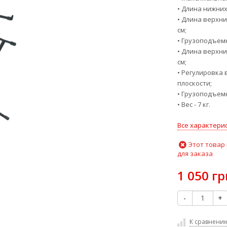
• Длина нижних 
• Длина верхних
см;
• Грузоподъемн
• Длина верхних
см;
• Регулировка 
плоскости;
• Грузоподъемно
• Вес - 7 кг.
Все характери
Этот товар
для заказа
1 050 гр
-
+
К сравнени