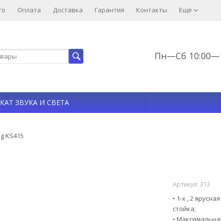
то
Оплата
Доставка
Гарантия
Контакты
Ещё
Пн—Сб 10:00—1
КАТ ЗВУКА И СВЕТА
ig KS415
Артикул:
313
• 1-х , 2 ярус
стойка;
• Максимальная