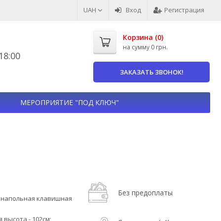
UAH
Вход
Регистрация
Корзина (
0
)
на сумму
0 грн.
8:00
ЗАКАЗАТЬ ЗВОНОК!
МЕРОПРИЯТИЕ "ПОД КЛЮЧ"
Без предоплаты
ная напольная клавишная
 высота - 102см;