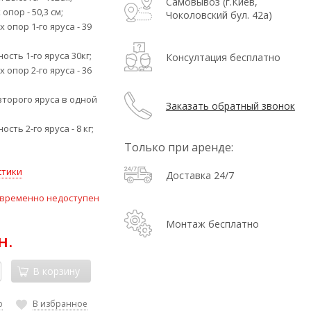
Самовывоз (г.Киев,
опор - 50,3 см;
Чоколовский бул. 42а)
 опор 1-го яруса - 39
ость 1-го яруса 30кг;
Консултация бесплатно
 опор 2-го яруса - 36
второго яруса в одной
Заказать обратный звонок
сть 2-го яруса - 8 кг;
Только при аренде:
стики
Доставка 24/7
 временно недоступен
Монтаж бесплатно
н.
В корзину
ю
В избранное