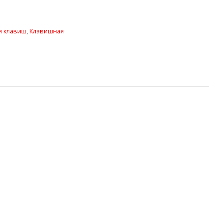
я клавиш
,
Клавишная