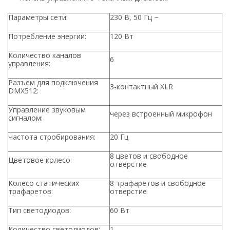
Параметры сети:
230 В, 50 Гц ~
Потребление энергии:
120 Вт
Количество каналов
6
управления:
Разъем для подключения
3-контактный XLR
DMX512:
Управление звуковым
через встроенный микрофон
сигналом:
Частота стробирования:
20 Гц
8 цветов и свободное
Цветовое колесо:
отверстие
Колесо статических
8 трафаретов и свободное
трафаретов:
отверстие
Тип светодиодов:
60 Вт
Количество светодиодов:
1