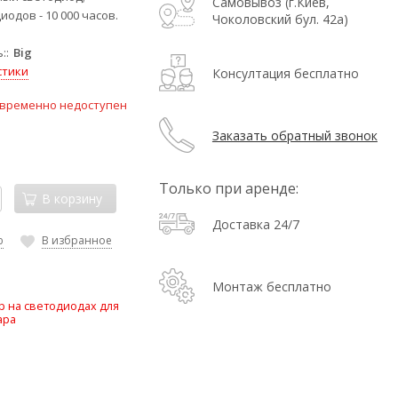
Самовывоз (г.Киев,
иодов - 10 000 часов.
Чоколовский бул. 42а)
:
Big
стики
Консултация бесплатно
 временно недоступен
Заказать обратный звонок
Только при аренде:
В корзину
Доставка 24/7
ю
В избранное
Монтаж бесплатно
 на светодиодах для
ара