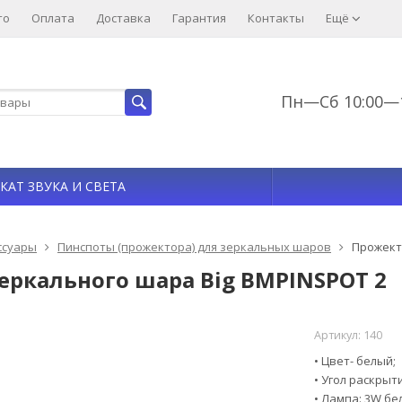
то
Оплата
Доставка
Гарантия
Контакты
Ещё
Пн—Сб 10:00—1
КАТ ЗВУКА И СВЕТА
ссуары
Пинспоты (прожектора) для зеркальных шаров
Прожект
еркального шара Big BMPINSPOT 2
Артикул:
140
• Цвет- белый;
• Угол раскрыти
• Лампа: 3W бе