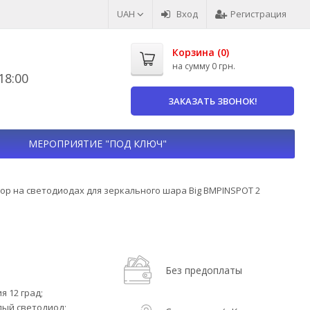
UAH
Вход
Регистрация
Корзина (
0
)
на сумму
0 грн.
8:00
ЗАКАЗАТЬ ЗВОНОК!
МЕРОПРИЯТИЕ "ПОД КЛЮЧ"
ор на светодиодах для зеркального шара Big BMPINSPOT 2
Без предоплаты
я 12 град;
лый светодиод;