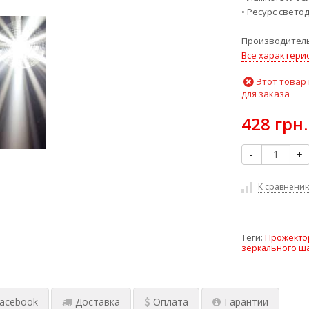
• Ресурс светод
Производитель
Все характери
Этот товар
для заказа
428 грн.
-
+
К сравнени
Теги:
Прожектор
зеркального ш
acebook
Доставка
Оплата
Гарантии