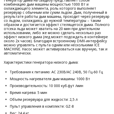
Генератор дыма на свадьбу представляет собой
комбинацию дым машины мощностью 1000 Вт и
охлаждающего элемента, роль которого выполняет
резервуар с обычным или сухим льдом. Дым, полученный в
результате работы дым машины, проходит через резервуар
со льдом, охлаждаясь до нужной температуры – таким
образом и достигается эффект стелящегося дыма. Полного
отсека льда может хватить на 20 мин при длительном
использовании, либо же можно сделать несколько раз
эффект низкого дыма (лед может подождать в контейнере
около 2х часов). Благодаря встроенному DMX-интерфейсу
можно управлять с пульта одним или несколькими ICE
MACHINE. Насос может активироваться как вручную, так и
автоматически.
Характеристики генератора низкого дыма:
Требования к питанию: AC 230В/AC 240В, 50 Гц-60 Гц
Мощность нагревателя дым машины: 1000 Вт
Производительность: 10 000 куб.фут /мин
Время нагрева: 5 мин
Объём резервуара для жидкости: 2,5 л
Пульт управления в комплекте: GZ-8
Вес: 24.4 кг