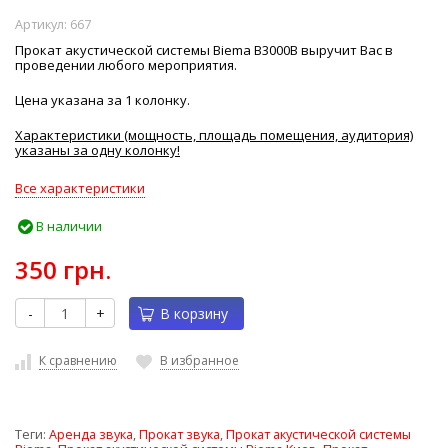
Артикул:
667
Прокат акустической системы Biema B3000B выручит Вас в
проведении любого мероприятия.
Цена указана за 1 колонку.
Характеристики (мощность, площадь помещения, аудитория)
указаны за одну колонку!
Все характеристики
В наличии
350 грн.
-
+
В корзину
К сравнению
В избранное
Теги:
Аренда звука
,
Прокат звука
,
Прокат акустической системы