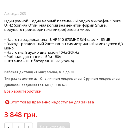
Артикул:
203
Один ручной + один черный петличный радио микрофон Shure
UT42 (копия). Отличная копия знаменитой фирми Shure,
ведущего производителя микрофонов в мире.
• Частота радиоканала - UHF 510-670MHZ S/N rate: >= 85 dB
• Выход - раздельный 2шт* канон симметричный и микс джек 6,3
моно
• Частотный аудио диапазон:40Hz-20KHz
• Рабочая дистанция - 50м - 80м
• Питание - 1шт батарея DC 9V (крона)
Рабочая дистанция микрофона, м:
до 80
Тип радиосистемы:
С петличным микрофоном, С ручным микрофоном
Диапазон радиочастот, МГц:
510-670
Все характеристики
Этот товар временно недоступен для заказа
3 848 грн.
-
+
В корзину