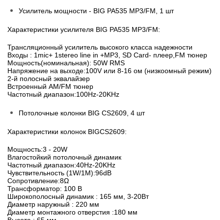
Усилитель мощности - BIG PA535 MP3/FM, 1 шт
Характеристики усилителя BIG PA535 MP3/FM:
Трансляционный усилитель высокого класса надежности
Входы : 1mic+ 1stereo line in +МР3, SD Card- плеер,FM тюнер
Мощность(номинальная): 50W RMS
Напряжение на выходе:100V или 8-16 ом (низкоомный режим)
2-й полосный эквалайзер
Встроенный AM/FM тюнер
Частотный диапазон:100Hz-20KHz
Потолочные колонки BIG CS2609, 4 шт
Характеристики колонок BIGCS2609:
Мощность:3 - 20W
Влагостойкий потолочный динамик
Частотный диапазон:40Hz-20KHz
Чувствительность (1W/1M):96dB
Сопротивление:8Ω
Трансформатор: 100 В
Широкополосный динамик : 165 мм, 3-20Вт
Диаметр наружный : 220 мм
Диаметр монтажного отверстия :180 мм
Высота : 65 мм