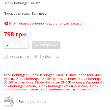
Di-box Behringer DI400P
Производитель:
Behringer
Этот товар временно недоступен для заказа
798 грн.
-
+
В корзину
К сравнению
В избранное
Теги:
Behringer
,
Di-box Behringer DI400P
,
Di-box Behringer DI400P
купить
,
Di-box Behringer DI400P купить в Киеве
,
Di-box Behringer
DI400P купить Киев
,
Di-box Behringer DI400P купить в Украине
,
Di-
box Behringer купить
,
Di-box Behringer купить в Киеве
,
Di-box
Behringer купить Киев
,
Di-box Behringer купить в Украине
,
Behringer купить
,
Behringer купить в Киеве
,
Behringer купить Киев
Без предоплаты