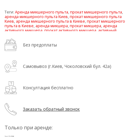
Теги:
Аренда микшерного пульта
,
прокат микшерного пульта
,
аренда микшерного пульта Киев
,
прокат микшерного пульта
Киев
,
аренда микшерного пульта в Киеве
,
прокат микшерного
пульта в Киеве
,
аренда микшера
,
прокат микшера
,
аренда
активного микшера
,
прокат активного микшера
,
активный
микшер аренда Киев
,
активный микшер прокат Киев
Без предоплаты
Самовывоз (г.Киев, Чоколовский бул. 42а)
Консултация бесплатно
Заказать обратный звонок
Только при аренде: