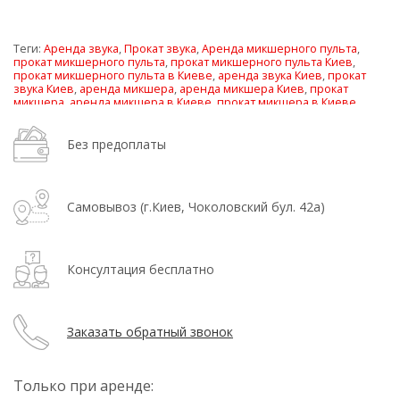
Теги:
Аренда звука
,
Прокат звука
,
Аренда микшерного пульта
,
прокат микшерного пульта
,
прокат микшерного пульта Киев
,
прокат микшерного пульта в Киеве
,
аренда звука Киев
,
прокат
звука Киев
,
аренда микшера
,
аренда микшера Киев
,
прокат
микшера
,
аренда микшера в Киеве
,
прокат микшера в Киеве
,
прокат микшера Киев
,
аренда звука и света
,
прокат звука и света
Без предоплаты
Самовывоз (г.Киев, Чоколовский бул. 42а)
Консултация бесплатно
Заказать обратный звонок
Только при аренде: