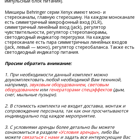
импульсный блок питания).
Микшеры Behringer серии Xenyx имеют моно- и
стереоканалы, главную стереошину. На каждом моноканале
есть симметричный микрофонный вход (XLR),
симметричный линейный вход (jack), регулятор
чувствительности, регулятор стереопанорамы,
светодиодный индикатор перегрузки. На каждом
стереоканале есть пара симметричных линейных входов
(jack, левый — моно), регулятор стереобаланса. Также есть
светодиодный индикатор питания.
Просим обратить внимание:
1. При необходимости данный комплект можно
доукомплектовать любой необходимой Вам техникой,
например,
звуковым оборудованием
,
световым
оборудованием
или
генераторами спецэффектов
(дым,
снег, мыльные пузыри).
2. В стоимость комплекта не входит доставка, монтаж и
сопровождение персонала, так как они просчитываются
индивидуально под каждое мероприятие.
3. С условиями аренды более детально Вы можете
ознакомиться в разделе
«Условия аренды»
, либо Вы
можете
связаться с нами
и задать все интересующие Вас