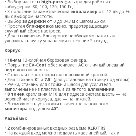
• Выбор частоты
high-pass
фильтра для работы с
сабвуфером: 80, 100, 120, 150 Гц.
• 3-полосный параметрический
эквалайзер
от -12 дБ до +6
дБ с выбором частоты.
• Выбор
задержки
от 0 до 343 м с шагом 25 см.
• Простая
блокировка
меню, предотвращающая
случайный сброс настроек.
• Для отключения блокировки необходимо нажать и
удерживать ручку управления в течение 5 секунд.
Корпус:
•
18-мм
13-слойная берёзовая фанера.
• Покрытие
EV-Coat
обеспечивает АС отличный внешний
вид и долговечность.
• Стальная сетка, покрытая порошковой краской.
• Два стакана:
0°
и
7.5°
(для установки на стойку под углом).
• Ручки, стаканы для стойки и шасси для усилителя
выполнены не из пластика, а из литого
аллюминия
.
•
8 точек
крепления M10 для подвеса систем: шесть — на
верхней части корпуса, две — на нижней.
• Возможность установки в качестве напольного
монитора
под углом
40°
.
Разъёмы:
•
2
комбинированных входных разъёма
XLR/TRS
.
• На каждый вход можно подавать как линейный, так и