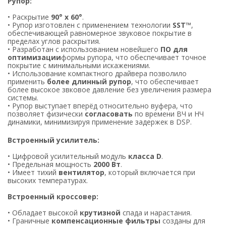
Рупор:
• Раскрытие
90° x 60°
.
• Рупор изготовлен с применением технологии
SST™
,
обеспечивающей равномерное звуковое покрытие в
пределах углов раскрытия.
• Разработан с использованием новейшего
ПО для
оптимизации
формы рупора, что обеспечивает точное
покрытие с минимальными искажениями.
• Использование компактного драйвера позволило
применить
более длинный рупор
, что обеспечивает
более высокое звковое давление без увеличения размера
системы.
• Рупор выступает вперёд относительно вуфера, что
позволяет физически
согласовать
по времени ВЧ и НЧ
динамики, минимизируя применение задержек в DSP.
Встроенный усилитель:
• Цифровой усилительный модуль
класса D
.
• Предельная мощность
2000 Вт
.
• Имеет тихий
вентилятор
, который включается при
высоких температурах.
Встроенный кроссовер:
• Обладает высокой
крутизной
спада и нарастания.
• Граничные
компенсационные фильтры
созданы для