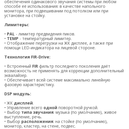
обеспечения одинакового звучания системы при любом
способе её использования: в качестве напольного
монитора, при подвешивании под потолком или при
установке на стойку.
Лимитеры:
•
PAL
- лимитер предвидения пиков.
•
TEMP
- температурный лимитер.
• Отображение перегрузки на ЖК дисплее, а также при
помощи LED-индикатора на лицевой стороне.
Технология FIR-Drive:
• Встроенный
FIR
фильтр последнего поколения даёт
возможность не применять для коррекции дополнительный
эквалайзер.
• Обеспечивает всей системе максимально линейную
фазовую характеристику.
DSP модуль:
• ЖК
дисплей
.
• Управление всего
одной
поворотной ручкой.
• Выбор
типа звучания
: музыка (по умолчанию), живое
выступление, речь.
• Выбор
расположения
: на стойке (по умолчанию),
монитор, кластер, на стене, подвес.