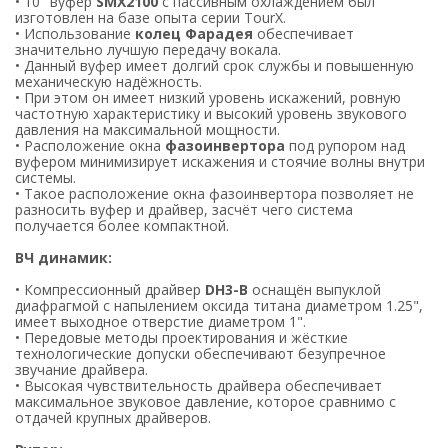
• 10" вуфер
SMX2100
с пассивным охлаждением был
изготовлен на базе опыта серии TourX.
• Использование
колец Фарадея
обеспечивает
значительно лучшую передачу вокала.
• Данный вуфер имеет долгий срок службы и повышенную
механическую надёжность.
• При этом он имеет низкий уровень искажений, ровную
частотную характеристику и высокий уровень звукового
давления на максимальной мощности.
• Расположение окна
фазоинвертора
под рупором над
вуфером минимизирует искажения и стоячие волны внутри
системы.
• Такое расположение окна фазоинвертора позволяет не
разносить вуфер и драйвер, засчёт чего система
получается более компактной.
ВЧ динамик:
• Компрессионный драйвер
DH3-B
оснащён выпуклой
диафрагмой с напылением оксида титана диаметром 1.25",
имеет выходное отверстие диаметром 1".
• Передовые методы проектирования и жёсткие
технологические допуски обеспечивают безупречное
звучание драйвера.
• Высокая чувствительность драйвера обеспечивает
максимальное звуковое давление, которое сравнимо с
отдачей крупных драйверов.