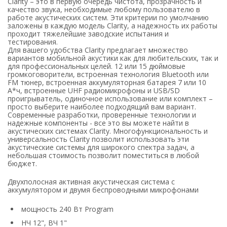
Clarity – это в первую очередь чистота, прозрачность и
качество звука, необходимые любому пользователю в
работе акустических систем. Эти критерии по умолчанию
заложены в каждую модель Clarity, а надежность их работы
проходит тяжелейшие заводские испытания и
тестирования.
Для вашего удобства Clarity предлагает множество
вариантов мобильной акустики как для любительских, так и
для профессиональных целей. 12 или 15 дюймовые
громкоговорители, встроенная технология Bluetooth или
FM тюнер, встроенная аккумуляторная батарея 7 или 10
А*ч, встроенные UHF радиомикрофоны и USB/SD
проигрыватель, одиночное использование или комплект –
просто выберите наиболее подходящий вам вариант.
Современные разработки, проверенные технологии и
надежные компоненты - все это вы можете найти в
акустических системах Clarity. Многофункциональность и
универсальность Clarity позволит использовать эти
акустические системы для широкого спектра задач, а
небольшая стоимость позволит поместиться в любой
бюджет.
Двухполосная активная акустическая система с
аккумулятором и двумя беспроводными микрофонами
мощность 240 Вт Program
НЧ 12", ВЧ 1"