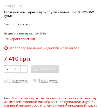
Артикул:
1283
Активный микшерный пульт с усилителем BIG J10D 2*450W
купить.
6 mono + 2 stereo
Мощность микшера:
2х450 Вт
Все характеристики
Этот товар временно недоступен для заказа
7 410 грн.
-
+
В корзину
К сравнению
В избранное
Теги:
Микшерный пульт
,
Активный микшерный пульт
,
микшер с
усилителем
,
активный микшер
,
микшер с усилителем купить
,
активный микшер с усилителем
,
активный микшерный пульт с