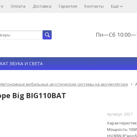
то
Оплата
Доставка
Гарантия
Контакты
Ещё
Пн—Сб 10:00—1
КАТ ЗВУКА И СВЕТА
Автономные мобильные акустические системы на аккумуляторе
ре Big BIG110BAT
Артикул:
2027
Характеристик
Мощность:100W
НЧ:80W-8"woof