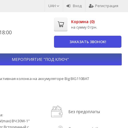
UAH
Вход
Регистрация
Корзина (
0
)
на сумму
0 грн.
8:00
ЗАКАЗАТЬ ЗВОНОК!
МЕРОПРИЯТИЕ "ПОД КЛЮЧ"
Активная колонка на аккумуляторе Big BIG110BAT
Без предоплаты
а:
(max) ВЧ:30W-1"
er Встроенный с