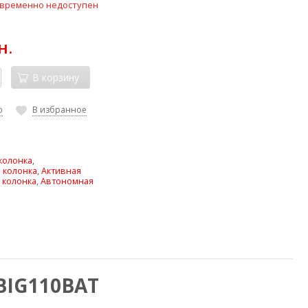
 временно недоступен
н.
В корзину
ю
В избранное
колонка
,
 колонка
,
Активная
 колонка
,
Автономная
BIG110BAT