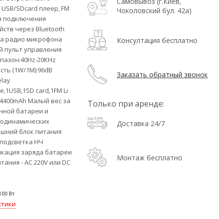
Самовывоз (г.Киев,
USB/SDcard плеер, FM
Чоколовский бул. 42а)
я подключения
ств через Bluetooth
а радио микрофона
Консултация бесплатно
 пульт управления
пазон:40Hz-20KHz
сть (1W/1M):96dB
Заказать обратный звонок
lay
e,1USB,1SD card,1FM Li
V 4400mAh Малый вес за
Только при аренде:
нной батареи и
зодинамических
Доставка 24/7
шний блок питания
подсветка НЧ
кация заряда батареи
Монтаж бесплатно
ания - AC 220V или DC
100 Вт
стики