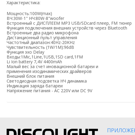
Характеристика:
Мощность:100W(max)
ВЧ:30W-1" НЧ:80W-8"woofer
Встроенный с ДИСПЛЕЕМ MP3 USB/SDcard плеер, FM тюнер
Функция подключения внешних устройств через Bluetooth
Встроенные два радио микрофона
Дистанционный пульт управления
Частотный диапазон:40Hz-20KHz
Чувствительность (1W/1M):96dB
Функция эхо Delay
Входы:1Mic,1Line,1USB,1SD card,1FM
Li Ion battery 7,4V 4400mAh
Малый вес за счет иновационной батареи и
применения изодинамических драйверов
Внешний блок питания
Светодиодная подсветка НЧ динамика
Индикация заряда батареи
Напряжение питания - AC 220V или DC 9V
ПРИЛОЖЕ