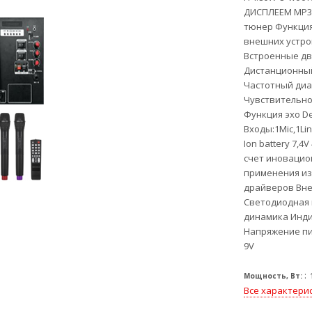
ДИСПЛЕЕМ MP3 
тюнер Функци
внешних устрой
Встроенные дв
Дистанционный
Частотный диа
Чувствительно
Функция эхо De
Входы:1Mic,1Lin
Ion battery 7,4
счет иновацио
применения и
драйверов Вне
Светодиодная 
динамика Инди
Напряжение пит
9V
Мощность, Вт:
Все характери