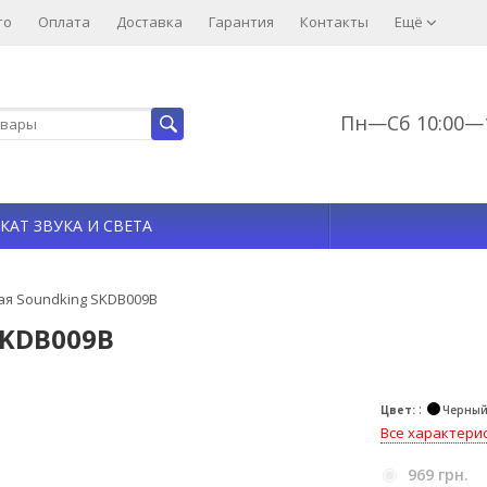
то
Оплата
Доставка
Гарантия
Контакты
Ещё
Пн—Сб 10:00—1
КАТ ЗВУКА И СВЕТА
ая Soundking SKDB009B
SKDB009B
Цвет:
Черны
Все характери
969 грн.