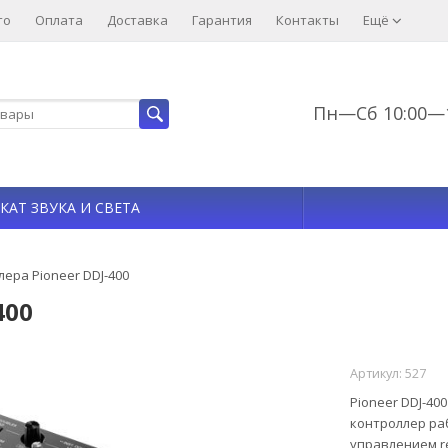
то
Оплата
Доставка
Гарантия
Контакты
Ещё
Пн—Сб 10:00—1
КАТ ЗВУКА И СВЕТА
ера Pioneer DDJ-400
400
Артикул:
527
Pioneer DDJ-400
контроллер р
управлением re