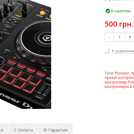
В наличии
500 грн.
-
+
К сравнени
Теги:
Pioneer
,
п
прокат контрол
контроллер Pio
контроллера в
ка
Оплата
Гарантии