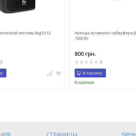
тической системы Big EV12
Аренда активного сабвуфера JB
1500 Вт
800 грн.
0
0
ну
В корзину
В наличии
НИЯ
СТРАНИЦЫ
ЛИЧН