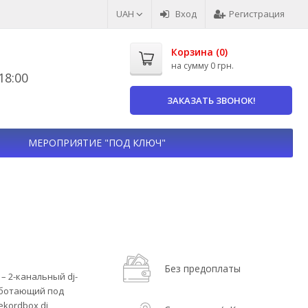
UAH
Вход
Регистрация
Корзина (
0
)
на сумму
0 грн.
8:00
ЗАКАЗАТЬ ЗВОНОК!
МЕРОПРИЯТИЕ "ПОД КЛЮЧ"
Без предоплаты
 – 2-канальный dj-
аботающий под
kordbox dj