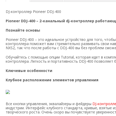
DJ-контроллер Pioneer DDJ-400
Pioneer DDJ-400 – 2-канальный dj-контроллер работаю
Познайте основы
Pioneer DDJ-400 – это идеальное устройство для того, чтоб
контроллера поможет вам стремительно развивать свои навы
NXS2, так что после работы с DDJ-400 вы без проблем сможе
Обучайтесь с помощью опции Tutorial, которая идет в комп
контроллера. Легкость и портативность DDJ-400 позволяет б
Ключевые особенности
Клубное расположение элементов управления
Все кнопки управления, эквалайзеры и фейдеры
DJ-контролл
индустрии. Интерфейс клубного стандарта, кривые, взятые и
творческого роста. Очень скоро вы почувствуете увереннос