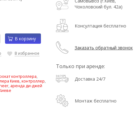
Самовывоз (г.Киев,
Чоколовский бул. 42а)
Консултация бесплатно
В корзину
Заказать обратный звонок
ю
В избранное
Только при аренде:
рокат контроллера
,
Доставка 24/7
лера Киев
,
контроллер
,
neer
,
аренда ди-джей
 Киеве
Монтаж бесплатно