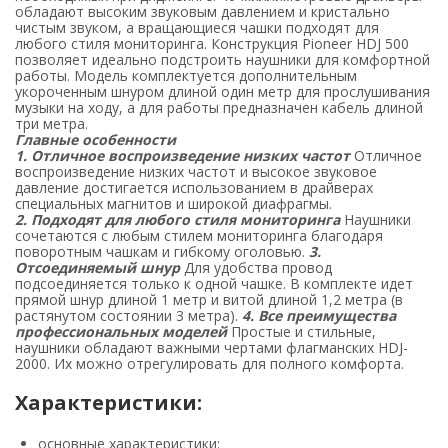
обладают высоким звуковым давлением и кристально
чистым звуком, а вращающиеся чашки подходят для
любого стиля мониторинга. Конструкция Pioneer HDJ 500
позволяет идеально подстроить наушники для комфортной
работы. Модель комплектуется дополнительным
укороченным шнуром длиной один метр для прослушивания
музыки на ходу, а для работы предназначен кабель длиной
три метра.
Главные особенности
1. Отличное воспроизведение низких частот
Отличное
воспроизведение низких частот и высокое звуковое
давление достигается использованием в драйверах
специальных магнитов и широкой диафрагмы.
2. Подходят для любого стиля мониторинга
Наушники
сочетаются с любым стилем мониторинга благодаря
поворотным чашкам и гибкому оголовью.
3.
Отсоединяемый шнур
Для удобства провод
подсоединяется только к одной чашке. В комплекте идет
прямой шнур длиной 1 метр и витой длиной 1,2 метра (в
растянутом состоянии 3 метра).
4. Все преимущества
профессиональных моделей
Простые и стильные,
наушники обладают важными чертами флагманских HDJ-
2000. Их можно отрегулировать для полного комфорта.
Характеристики
:
основные характеристики: